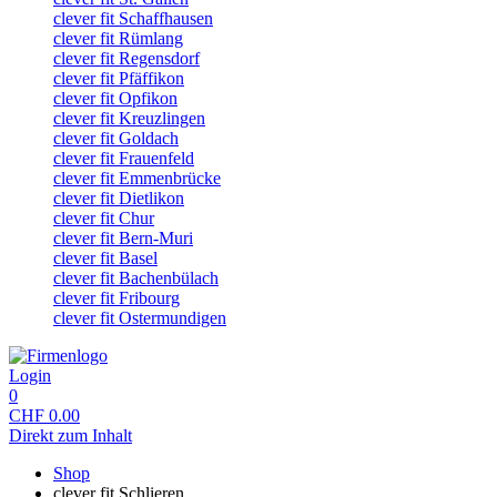
clever fit Schaffhausen
clever fit Rümlang
clever fit Regensdorf
clever fit Pfäffikon
clever fit Opfikon
clever fit Kreuzlingen
clever fit Goldach
clever fit Frauenfeld
clever fit Emmenbrücke
clever fit Dietlikon
clever fit Chur
clever fit Bern-Muri
clever fit Basel
clever fit Bachenbülach
clever fit Fribourg
clever fit Ostermundigen
Login
0
CHF
0.00
Direkt zum Inhalt
Shop
clever fit Schlieren