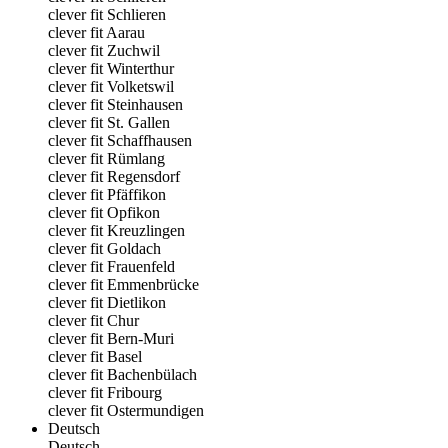
clever fit Schlieren
clever fit Aarau
clever fit Zuchwil
clever fit Winterthur
clever fit Volketswil
clever fit Steinhausen
clever fit St. Gallen
clever fit Schaffhausen
clever fit Rümlang
clever fit Regensdorf
clever fit Pfäffikon
clever fit Opfikon
clever fit Kreuzlingen
clever fit Goldach
clever fit Frauenfeld
clever fit Emmenbrücke
clever fit Dietlikon
clever fit Chur
clever fit Bern-Muri
clever fit Basel
clever fit Bachenbülach
clever fit Fribourg
clever fit Ostermundigen
Deutsch
Deutsch