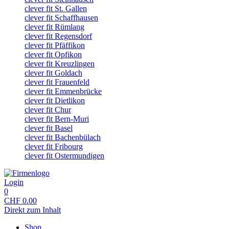
clever fit St. Gallen
clever fit Schaffhausen
clever fit Rümlang
clever fit Regensdorf
clever fit Pfäffikon
clever fit Opfikon
clever fit Kreuzlingen
clever fit Goldach
clever fit Frauenfeld
clever fit Emmenbrücke
clever fit Dietlikon
clever fit Chur
clever fit Bern-Muri
clever fit Basel
clever fit Bachenbülach
clever fit Fribourg
clever fit Ostermundigen
Login
0
CHF
0.00
Direkt zum Inhalt
Shop