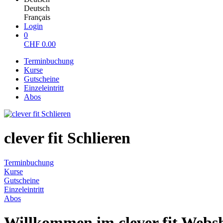
Deutsch
Français
Login
0
CHF
0.00
Terminbuchung
Kurse
Gutscheine
Einzeleintritt
Abos
clever fit Schlieren
Terminbuchung
Kurse
Gutscheine
Einzeleintritt
Abos
Willkommen im clever fit Webs