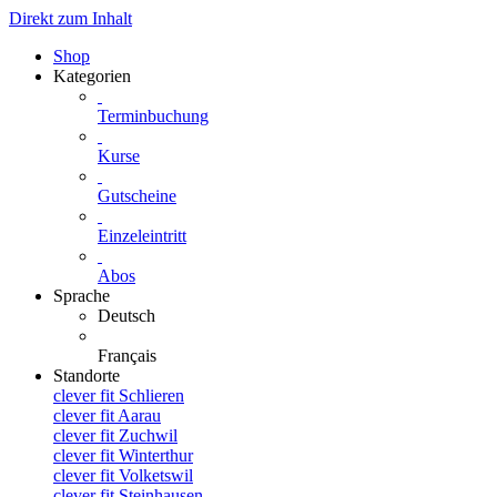
Direkt zum Inhalt
Shop
Kategorien
Terminbuchung
Kurse
Gutscheine
Einzeleintritt
Abos
Sprache
Deutsch
Français
Standorte
clever fit Schlieren
clever fit Aarau
clever fit Zuchwil
clever fit Winterthur
clever fit Volketswil
clever fit Steinhausen