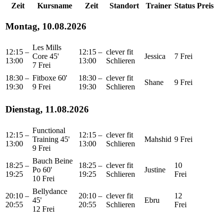
Zeit
Kursname
Zeit
Standort
Trainer
Status
Preis
Montag, 10.08.2026
Les Mills
12:15 –
12:15 –
clever fit
Core 45'
Jessica
7 Frei
13:00
13:00
Schlieren
7 Frei
18:30 –
Fitboxe 60'
18:30 –
clever fit
Shane
9 Frei
19:30
9 Frei
19:30
Schlieren
Dienstag, 11.08.2026
Functional
12:15 –
12:15 –
clever fit
Training 45'
Mahshid
9 Frei
13:00
13:00
Schlieren
9 Frei
Bauch Beine
18:25 –
18:25 –
clever fit
10
Po 60'
Justine
19:25
19:25
Schlieren
Frei
10 Frei
Bellydance
20:10 –
20:10 –
clever fit
12
45'
Ebru
20:55
20:55
Schlieren
Frei
12 Frei