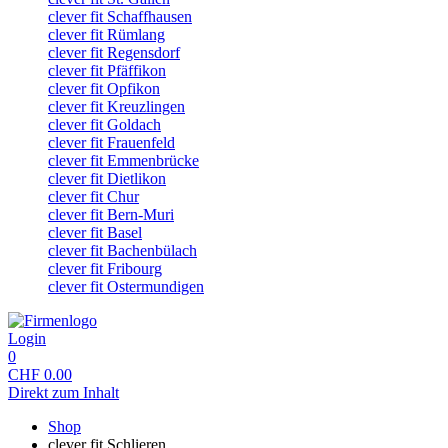
clever fit Schaffhausen
clever fit Rümlang
clever fit Regensdorf
clever fit Pfäffikon
clever fit Opfikon
clever fit Kreuzlingen
clever fit Goldach
clever fit Frauenfeld
clever fit Emmenbrücke
clever fit Dietlikon
clever fit Chur
clever fit Bern-Muri
clever fit Basel
clever fit Bachenbülach
clever fit Fribourg
clever fit Ostermundigen
Login
0
CHF
0.00
Direkt zum Inhalt
Shop
clever fit Schlieren