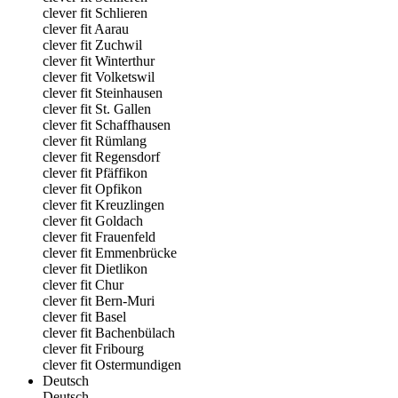
clever fit Schlieren
clever fit Aarau
clever fit Zuchwil
clever fit Winterthur
clever fit Volketswil
clever fit Steinhausen
clever fit St. Gallen
clever fit Schaffhausen
clever fit Rümlang
clever fit Regensdorf
clever fit Pfäffikon
clever fit Opfikon
clever fit Kreuzlingen
clever fit Goldach
clever fit Frauenfeld
clever fit Emmenbrücke
clever fit Dietlikon
clever fit Chur
clever fit Bern-Muri
clever fit Basel
clever fit Bachenbülach
clever fit Fribourg
clever fit Ostermundigen
Deutsch
Deutsch