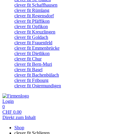
clever fit Schaffhausen
clever fit Rümlang
clever fit Regensdorf
clever fit Pfäffikon
clever fit Opfikon
clever fit Kreuzlingen
clever fit Goldach
clever fit Frauenfeld
clever fit Emmenbrücke
clever fit Dietlikon
clever fit Chur
clever fit Bern-Muri
clever fit Basel
clever fit Bachenbülach
clever fit Fribourg
clever fit Ostermundigen
Login
0
CHF
0.00
Direkt zum Inhalt
Shop
clever fit Schlieren