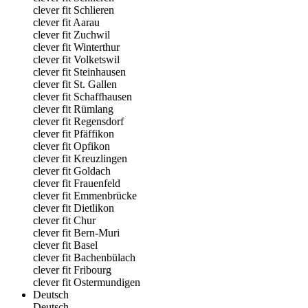
clever fit Schlieren
clever fit Aarau
clever fit Zuchwil
clever fit Winterthur
clever fit Volketswil
clever fit Steinhausen
clever fit St. Gallen
clever fit Schaffhausen
clever fit Rümlang
clever fit Regensdorf
clever fit Pfäffikon
clever fit Opfikon
clever fit Kreuzlingen
clever fit Goldach
clever fit Frauenfeld
clever fit Emmenbrücke
clever fit Dietlikon
clever fit Chur
clever fit Bern-Muri
clever fit Basel
clever fit Bachenbülach
clever fit Fribourg
clever fit Ostermundigen
Deutsch
Deutsch