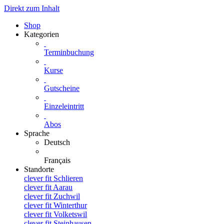
Direkt zum Inhalt
Shop
Kategorien
Terminbuchung
Kurse
Gutscheine
Einzeleintritt
Abos
Sprache
Deutsch
Français
Standorte
clever fit Schlieren
clever fit Aarau
clever fit Zuchwil
clever fit Winterthur
clever fit Volketswil
clever fit Steinhausen