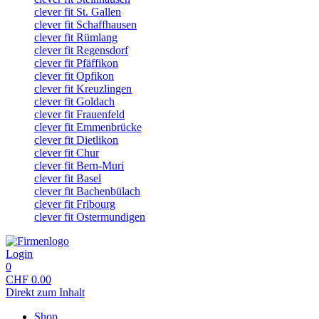
clever fit St. Gallen
clever fit Schaffhausen
clever fit Rümlang
clever fit Regensdorf
clever fit Pfäffikon
clever fit Opfikon
clever fit Kreuzlingen
clever fit Goldach
clever fit Frauenfeld
clever fit Emmenbrücke
clever fit Dietlikon
clever fit Chur
clever fit Bern-Muri
clever fit Basel
clever fit Bachenbülach
clever fit Fribourg
clever fit Ostermundigen
Login
0
CHF
0.00
Direkt zum Inhalt
Shop