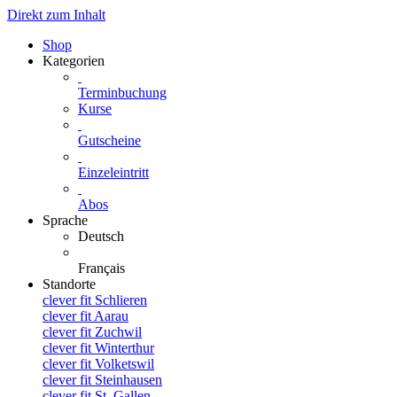
Direkt zum Inhalt
Shop
Kategorien
Terminbuchung
Kurse
Gutscheine
Einzeleintritt
Abos
Sprache
Deutsch
Français
Standorte
clever fit Schlieren
clever fit Aarau
clever fit Zuchwil
clever fit Winterthur
clever fit Volketswil
clever fit Steinhausen
clever fit St. Gallen