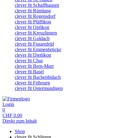
clever fit Schaffhausen
clever fit Rümlang
clever fit Regensdorf
clever fit Pfäffikon
clever fit Opfikon
clever fit Kreuzlingen
clever fit Goldach
clever fit Frauenfeld
clever fit Emmenbrücke
clever fit Dietlikon
clever fit Chur
clever fit Bern-Muri
clever fit Basel
clever fit Bachenbülach
clever fit Fribourg
clever fit Ostermundigen
Login
0
CHF
0.00
Direkt zum Inhalt
Shop
clever fit Schlieren