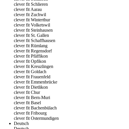
clever fit Schlieren
clever fit Aarau
clever fit Zuchwil
clever fit Winterthur
clever fit Volketswil
clever fit Steinhausen
clever fit St. Gallen
clever fit Schaffhausen
clever fit Rümlang
clever fit Regensdorf
clever fit Pfäffikon
clever fit Opfikon
clever fit Kreuzlingen
clever fit Goldach
clever fit Frauenfeld
clever fit Emmenbrücke
clever fit Dietlikon
clever fit Chur
clever fit Bern-Muri
clever fit Basel
clever fit Bachenbülach
clever fit Fribourg
clever fit Ostermundigen
Deutsch
Deutsch